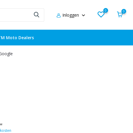
0
0
Inloggen
TM Moto Dealers
 Google
tw
kosten