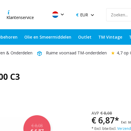
EUR
Klantenservice
behoren
Olie en Smeermiddelen
Outlet
TM Vintage
★
4,7 op
ren & Onderdelen
Ruime voorraad TM-onderdelen
00 C3
AVP
€ 8,08
€ 6,87*
Excl. b
€ 8,08
* Excl. btw Excl.
Verzend
€ 6,87