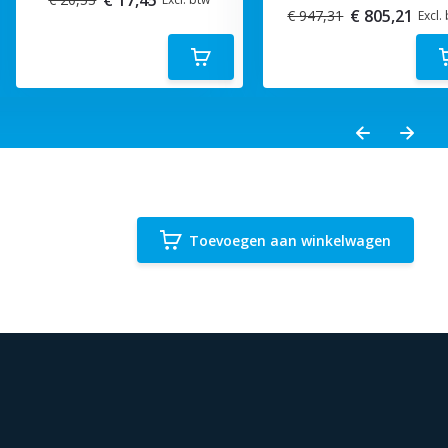
€ 805,21
€ 947,31
Excl.
Toevoegen aan winkelwagen