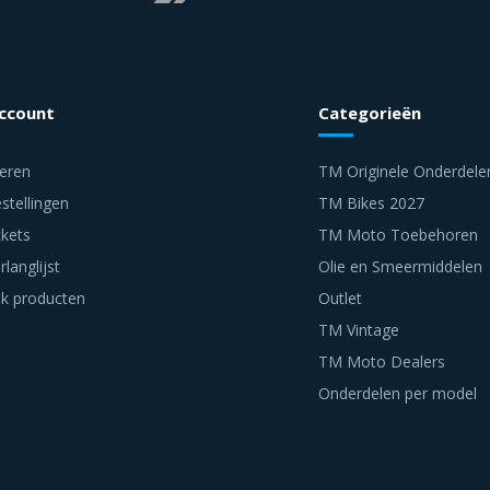
account
Categorieën
reren
TM Originele Onderdele
stellingen
TM Bikes 2027
ckets
TM Moto Toebehoren
rlanglijst
Olie en Smeermiddelen
jk producten
Outlet
TM Vintage
TM Moto Dealers
Onderdelen per model