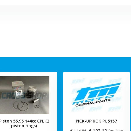
Piston 55,95 144cc CPL (2
PICK-UP KOK PU5157
piston rings)
€ 123,13
€ 144,86
Excl. btw