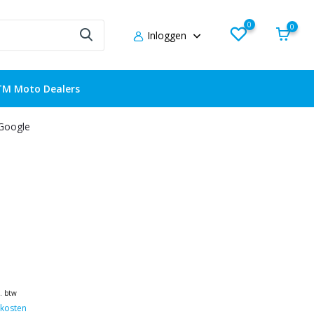
0
0
Inloggen
TM Moto Dealers
 Google
l. btw
kosten