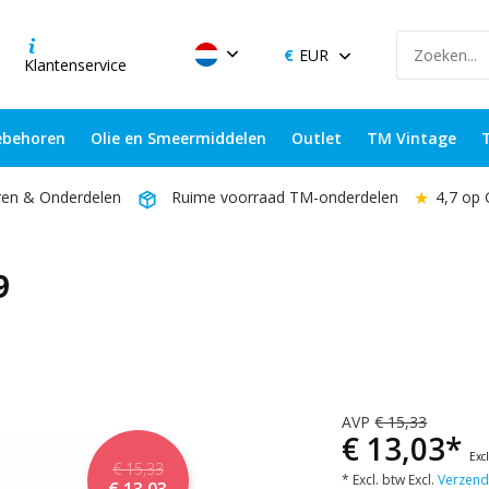
EUR
Klantenservice
behoren
Olie en Smeermiddelen
Outlet
TM Vintage
★
4,7 op
ren & Onderdelen
Ruime voorraad TM-onderdelen
9
AVP
€ 15,33
€ 13,03*
Exc
€ 15,33
* Excl. btw Excl.
Verzend
€ 13,03