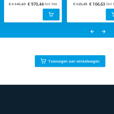
€ 970,44
€ 106,63
€ 1.141,69
€ 125,45
Excl. btw
Excl.
Toevoegen aan winkelwagen