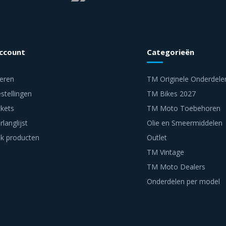
account
Categorieën
reren
TM Originele Onderdele
stellingen
TM Bikes 2027
ckets
TM Moto Toebehoren
rlanglijst
Olie en Smeermiddelen
jk producten
Outlet
TM Vintage
TM Moto Dealers
Onderdelen per model