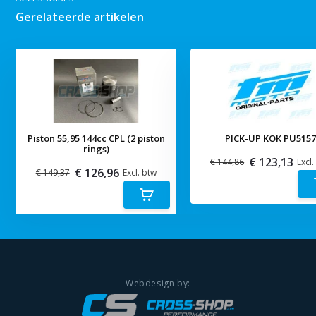
Gerelateerde artikelen
Piston 55,95 144cc CPL (2 piston
PICK-UP KOK PU515
rings)
€ 123,13
€ 144,86
Excl.
€ 126,96
€ 149,37
Excl. btw