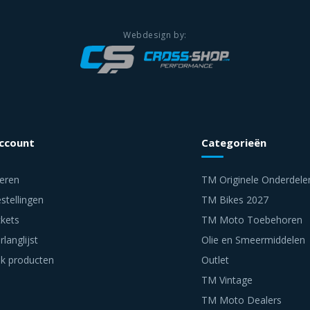
account
Categorieën
reren
TM Originele Onderdele
stellingen
TM Bikes 2027
ckets
TM Moto Toebehoren
rlanglijst
Olie en Smeermiddelen
jk producten
Outlet
TM Vintage
TM Moto Dealers