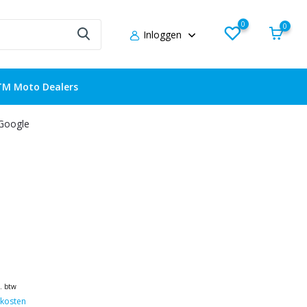
0
0
Inloggen
TM Moto Dealers
 Google
l. btw
kosten