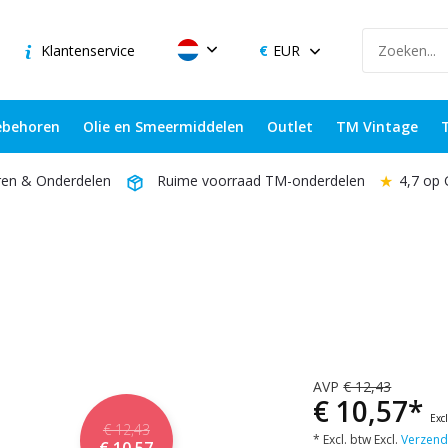
Klantenservice
EUR
behoren
Olie en Smeermiddelen
Outlet
TM Vintage
★
4,7 op
ren & Onderdelen
Ruime voorraad TM-onderdelen
AVP
€ 12,43
€ 10,57*
Exc
€ 12,43
* Excl. btw Excl.
Verzend
€ 10,57