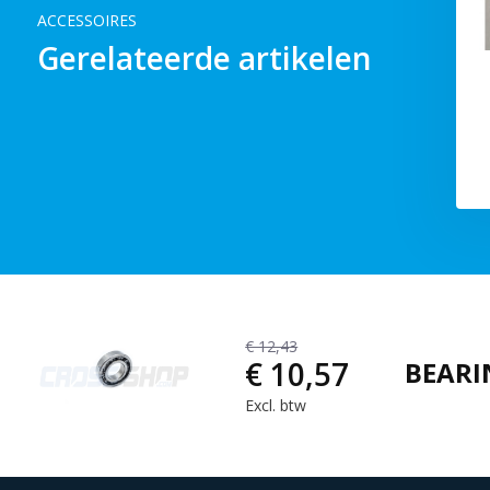
€ 8,90
€ 10,47
Excl. btw
ACCESSOIRES
Gerelateerde artikelen
€ 12,43
€ 10,57
BEARI
Excl. btw