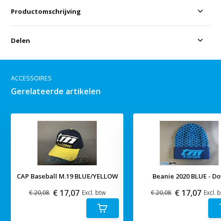
Productomschrijving
Delen
ACCESSOIRES
Gerelateerde artikelen
CAP Baseball M.19 BLUE/YELLOW
Beanie 2020 BLUE - Do
€ 17,07
€ 17,07
€ 20,08
Excl. btw
€ 20,08
Excl. 