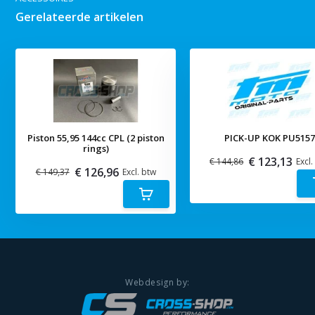
Gerelateerde artikelen
Piston 55,95 144cc CPL (2 piston
PICK-UP KOK PU515
rings)
€ 123,13
€ 144,86
Excl.
€ 126,96
€ 149,37
Excl. btw