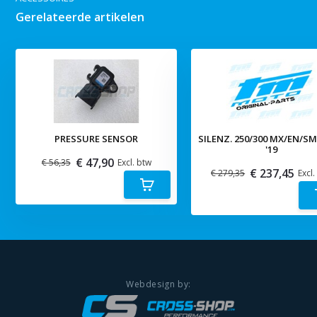
Gerelateerde artikelen
PRESSURE SENSOR
SILENZ. 250/300 MX/EN/S
'19
€ 47,90
€ 56,35
Excl. btw
€ 237,45
€ 279,35
Excl.