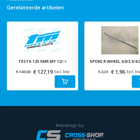
Gerelateerde artikelen
TESTA 125 SMR MY 12/->
SPOKE R.WHEEL 4.0/3.3/4.
€ 127,19
€ 1,96
€ 149,63
Excl. btw
€ 2,31
Excl. bt