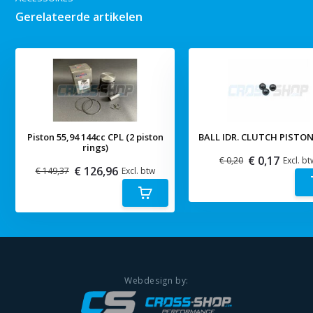
Gerelateerde artikelen
Piston 55,94 144cc CPL (2 piston
BALL IDR. CLUTCH PISTON
rings)
€ 0,17
€ 0,20
Excl. bt
€ 126,96
€ 149,37
Excl. btw