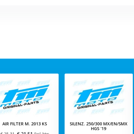
AIR FILTER M. 2013 KS
SILENZ. 250/300 MX/EN/SMX
HGS '19
€ 21,51
€ 25,31
Excl. btw