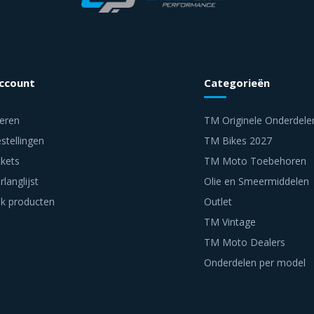
account
Categorieën
reren
TM Originele Onderdele
stellingen
TM Bikes 2027
ckets
TM Moto Toebehoren
rlanglijst
Olie en Smeermiddelen
jk producten
Outlet
TM Vintage
TM Moto Dealers
Onderdelen per model