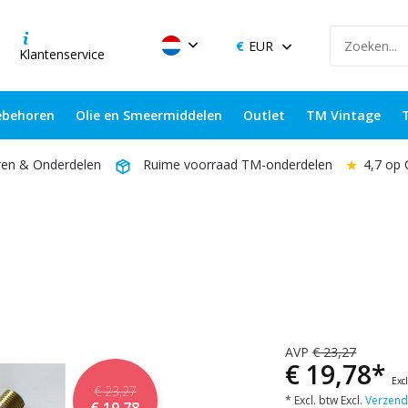
EUR
Klantenservice
behoren
Olie en Smeermiddelen
Outlet
TM Vintage
★
4,7 op
ren & Onderdelen
Ruime voorraad TM-onderdelen
AVP
€ 23,27
€ 19,78*
Exc
€ 23,27
* Excl. btw Excl.
Verzend
€ 19,78