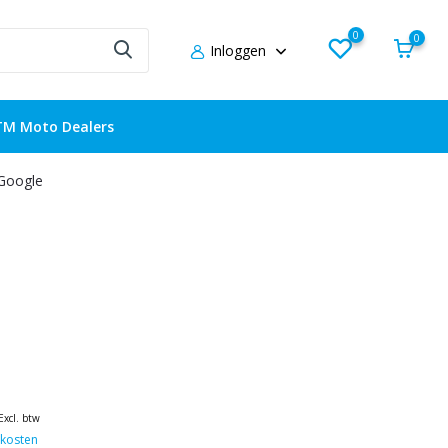
0
0
Inloggen
TM Moto Dealers
 Google
Excl. btw
kosten