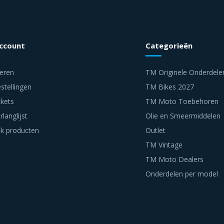
account
Categorieën
reren
TM Originele Onderdele
stellingen
TM Bikes 2027
ckets
TM Moto Toebehoren
rlanglijst
Olie en Smeermiddelen
jk producten
Outlet
TM Vintage
TM Moto Dealers
Onderdelen per model