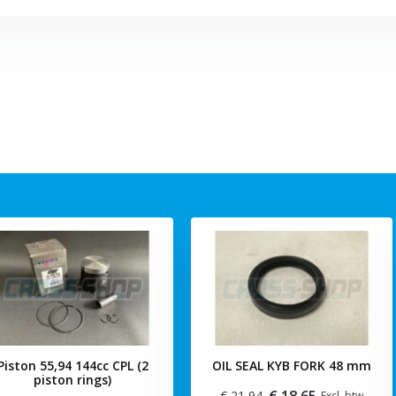
Piston 55,94 144cc CPL (2
OIL SEAL KYB FORK 48 mm
piston rings)
€ 18,65
€ 21,94
Excl. btw