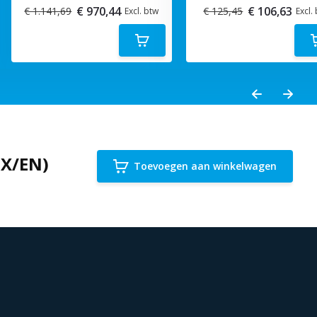
€ 970,44
€ 106,63
€ 1.141,69
€ 125,45
Excl. btw
Excl.
MX/EN)
Toevoegen aan winkelwagen