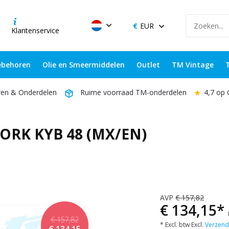
EUR
Klantenservice
behoren
Olie en Smeermiddelen
Outlet
TM Vintage
★
4,7 op
ren & Onderdelen
Ruime voorraad TM-onderdelen
ORK KYB 48 (MX/EN)
AVP
€ 157,82
€ 134,15*
€ 157,82
* Excl. btw Excl.
Verzend
€ 134,15