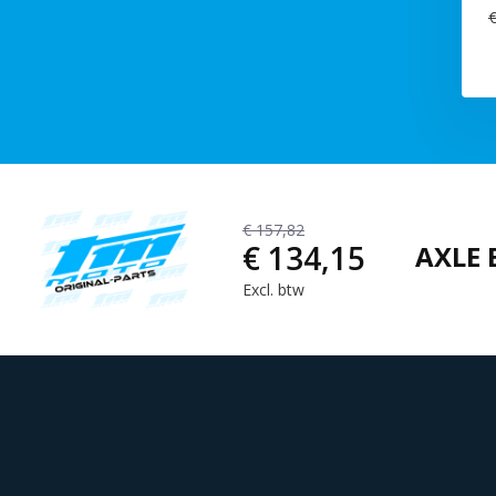
€
€ 157,82
€ 134,15
AXLE 
Excl. btw