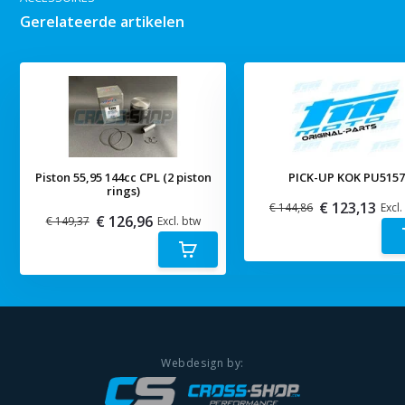
Gerelateerde artikelen
Piston 55,95 144cc CPL (2 piston
PICK-UP KOK PU515
rings)
€ 123,13
€ 144,86
Excl.
€ 126,96
€ 149,37
Excl. btw