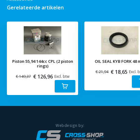
Gerelateerde artikelen
Piston 55,94 144cc CPL (2 piston
OIL SEAL KYB FORK 48
rings)
€ 18,65
€ 21,94
Excl. 
€ 126,96
€ 149,37
Excl. btw