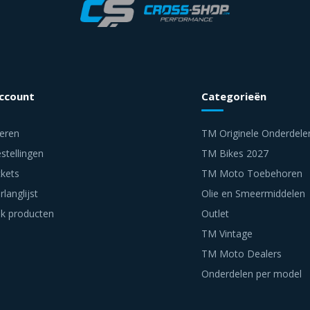
account
Categorieën
reren
TM Originele Onderdele
stellingen
TM Bikes 2027
ckets
TM Moto Toebehoren
rlanglijst
Olie en Smeermiddelen
jk producten
Outlet
TM Vintage
TM Moto Dealers
Onderdelen per model