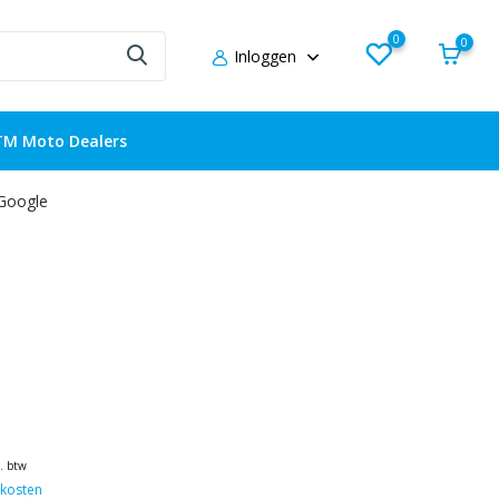
0
0
Inloggen
TM Moto Dealers
 Google
l. btw
kosten