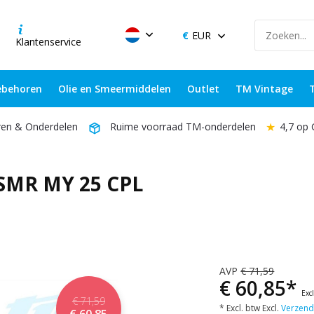
EUR
Klantenservice
behoren
Olie en Smeermiddelen
Outlet
TM Vintage
★
4,7 op
ren & Onderdelen
Ruime voorraad TM-onderdelen
 SMR MY 25 CPL
AVP
€ 71,59
€ 60,85*
Exc
€ 71,59
* Excl. btw Excl.
Verzend
€ 60,85