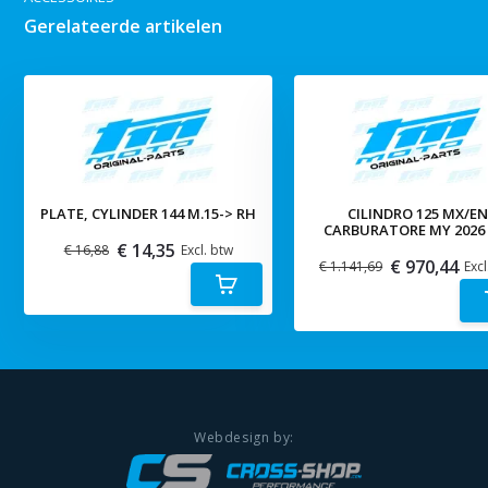
Gerelateerde artikelen
PLATE, CYLINDER 144 M.15-> RH
CILINDRO 125 MX/E
CARBURATORE MY 2026 
€ 14,35
€ 16,88
Excl. btw
€ 970,44
€ 1.141,69
Excl