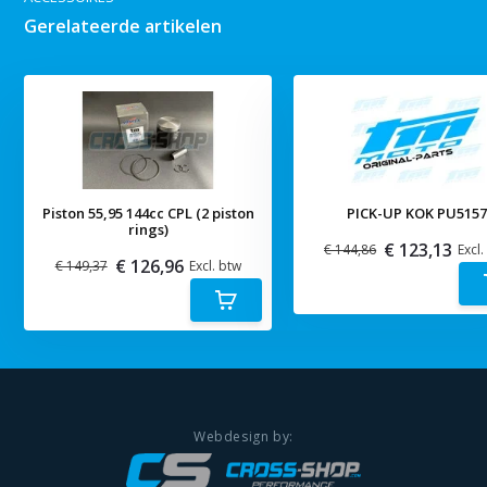
Gerelateerde artikelen
Piston 55,95 144cc CPL (2 piston
PICK-UP KOK PU515
rings)
€ 123,13
€ 144,86
Excl.
€ 126,96
€ 149,37
Excl. btw