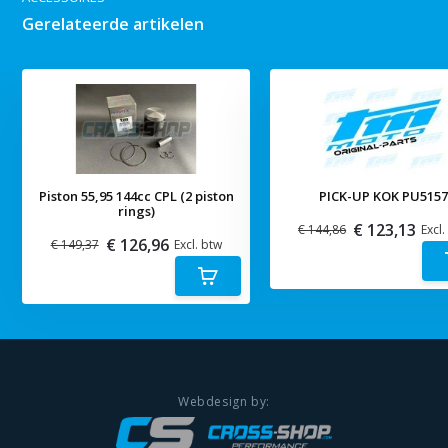
Gerelateerde artikelen
Piston 55,95 144cc CPL (2 piston
PICK-UP KOK PU515
rings)
€ 123,13
€ 144,86
Excl.
€ 126,96
€ 149,37
Excl. btw