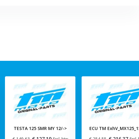
TESTA 125 SMR MY 12/->
ECU TM ExhV_MX125_1
€ 127,19
€ 216,37
€ 149,63
€ 254,55
Excl. btw
Excl.