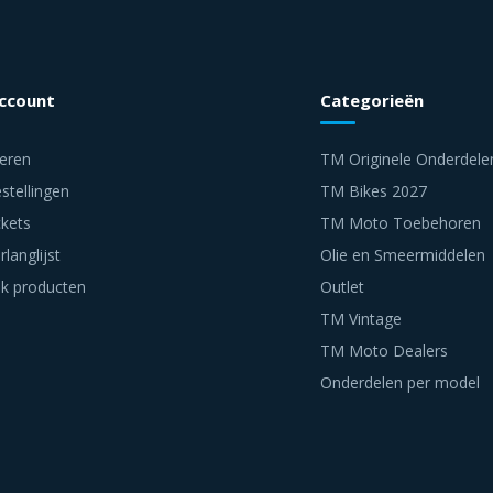
account
Categorieën
reren
TM Originele Onderdele
stellingen
TM Bikes 2027
ckets
TM Moto Toebehoren
rlanglijst
Olie en Smeermiddelen
jk producten
Outlet
TM Vintage
TM Moto Dealers
Onderdelen per model