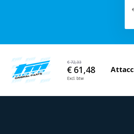
€
€ 72,33
€ 61,48
Attac
Excl. btw