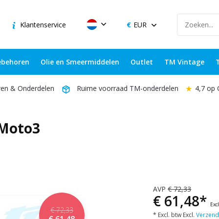
Klantenservice
EUR
behoren
Olie en Smeermiddelen
Outlet
TM Vintage
★
4,7 op
ren & Onderdelen
Ruime voorraad TM-onderdelen
 Moto3
AVP
€ 72,33
€ 61,48*
Exc
€ 72,33
* Excl. btw Excl.
Verzend
€ 61,48