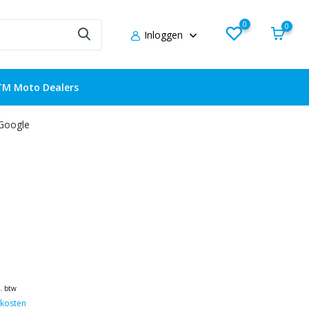
0
0
Inloggen
TM Moto Dealers
 Google
l. btw
kosten