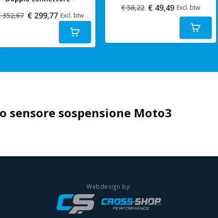
€ 49,49
€ 58,22
Excl. btw
€ 299,77
 352,67
Excl. btw
co sensore sospensione Moto3