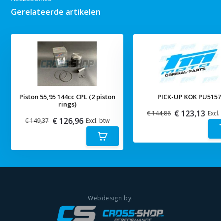
Gerelateerde artikelen
Piston 55,95 144cc CPL (2 piston
PICK-UP KOK PU515
rings)
€ 123,13
€ 144,86
Excl.
€ 126,96
€ 149,37
Excl. btw