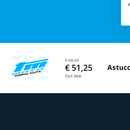
€
€ 60,29
€ 51,25
Astuc
Excl. btw