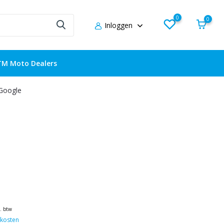
0
0
Inloggen
TM Moto Dealers
 Google
l. btw
kosten