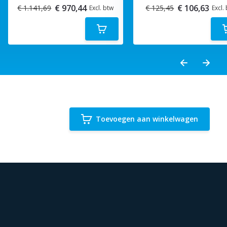
€ 970,44
€ 106,63
€ 1.141,69
€ 125,45
Excl. btw
Excl.
Toevoegen aan winkelwagen