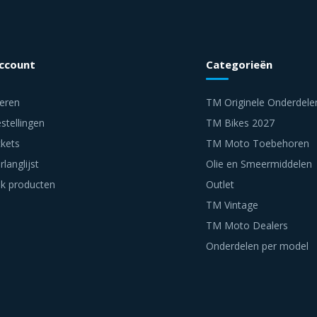
account
Categorieën
reren
TM Originele Onderdele
stellingen
TM Bikes 2027
ckets
TM Moto Toebehoren
rlanglijst
Olie en Smeermiddelen
jk producten
Outlet
TM Vintage
TM Moto Dealers
Onderdelen per model