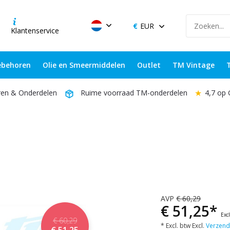
EUR
Klantenservice
behoren
Olie en Smeermiddelen
Outlet
TM Vintage
★
4,7 op
ren & Onderdelen
Ruime voorraad TM-onderdelen
AVP
€ 60,29
€ 51,25*
Exc
€ 60,29
* Excl. btw Excl.
Verzend
€ 51,25