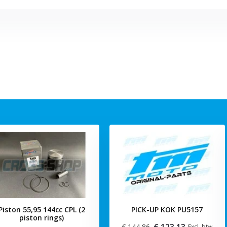
Piston 55,95 144cc CPL (2
PICK-UP KOK PU5157
piston rings)
€ 123,13
€ 144,86
Excl. btw