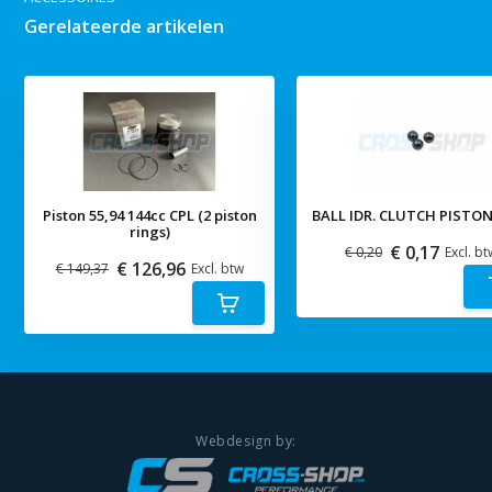
Gerelateerde artikelen
Piston 55,94 144cc CPL (2 piston
BALL IDR. CLUTCH PISTON
rings)
€ 0,17
€ 0,20
Excl. bt
€ 126,96
€ 149,37
Excl. btw