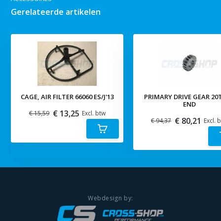
Gerelateerde artikelen
CAGE, AIR FILTER 66060 ES/J'13
PRIMARY DRIVE GEAR 20T
END
€ 13,25
€ 15,59
Excl. btw
€ 80,21
€ 94,37
Excl. 