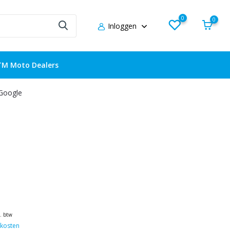
0
0
Inloggen
TM Moto Dealers
 Google
l. btw
kosten