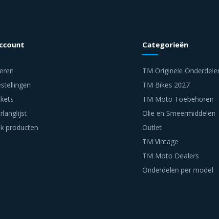
account
Categorieën
reren
TM Originele Onderdele
stellingen
TM Bikes 2027
ckets
TM Moto Toebehoren
rlanglijst
Olie en Smeermiddelen
jk producten
Outlet
TM Vintage
TM Moto Dealers
Onderdelen per model