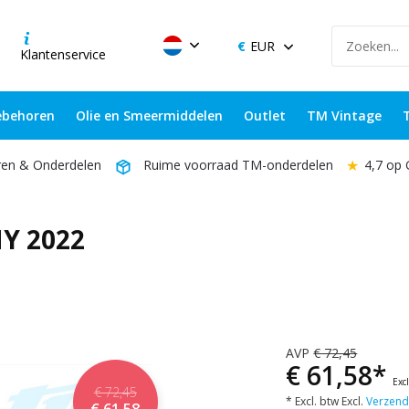
EUR
Klantenservice
behoren
Olie en Smeermiddelen
Outlet
TM Vintage
★
4,7 op
ren & Onderdelen
Ruime voorraad TM-onderdelen
Y 2022
AVP
€ 72,45
€ 61,58*
Exc
€ 72,45
* Excl. btw Excl.
Verzend
€ 61,58