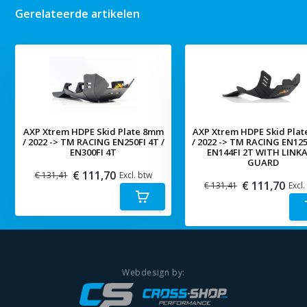
Gerelateerde artikelen
AXP Xtrem HDPE Skid Plate 8mm
AXP Xtrem HDPE Skid Pla
/ 2022 -> TM RACING EN250FI 4T /
/ 2022 -> TM RACING EN125
EN300FI 4T
EN144FI 2T WITH LINK
GUARD
€ 111,70
€ 131,41
Excl. btw
€ 111,70
€ 131,41
Excl.