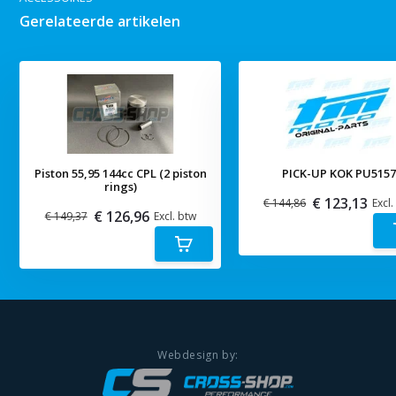
Gerelateerde artikelen
Piston 55,95 144cc CPL (2 piston
PICK-UP KOK PU515
rings)
€ 123,13
€ 144,86
Excl.
€ 126,96
€ 149,37
Excl. btw