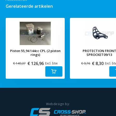
Gerelateerde artikelen
Piston 55,94 144cc CPL (2 piston
PROTECTION FRON
rings)
SPROCKET09/13
€ 126,96
€ 8,30
€ 149,37
Excl. btw
€ 9,76
Excl. bt