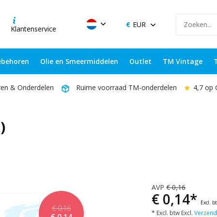
EUR
Klantenservice
behoren
Olie en Smeermiddelen
Outlet
TM Vintage
★
4,7 op
ren & Onderdelen
Ruime voorraad TM-onderdelen
)
AVP
€ 0,16
€ 0,14*
Excl. b
€ 0,16
* Excl. btw Excl.
Verzend
€ 0,14