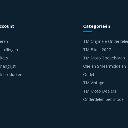
account
Categorieën
reren
TM Originele Onderdele
stellingen
TM Bikes 2027
ckets
TM Moto Toebehoren
rlanglijst
Olie en Smeermiddelen
jk producten
Outlet
TM Vintage
TM Moto Dealers
Onderdelen per model