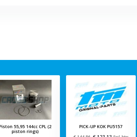
Piston 55,95 144cc CPL (2
PICK-UP KOK PU5157
piston rings)
€ 123,13
€ 144,86
Excl. btw