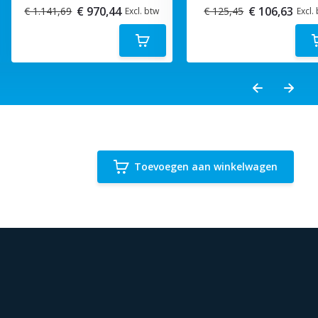
€ 970,44
€ 106,63
€ 1.141,69
€ 125,45
Excl. btw
Excl.
Toevoegen aan winkelwagen