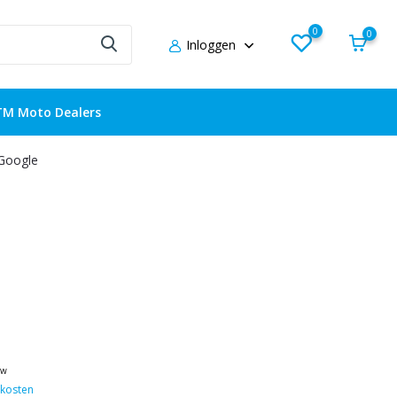
0
0
Inloggen
TM Moto Dealers
 Google
tw
kosten