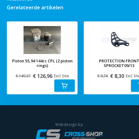
Gerelateerde artikelen
Piston 55,94 144cc CPL (2 piston
PROTECTION FRON
rings)
SPROCKET09/13
€ 126,96
€ 8,30
€ 149,37
Excl. btw
€ 9,76
Excl. bt