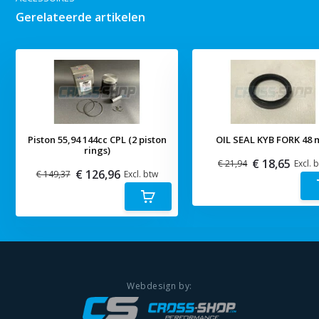
Gerelateerde artikelen
Piston 55,94 144cc CPL (2 piston
OIL SEAL KYB FORK 48
rings)
€ 18,65
€ 21,94
Excl. 
€ 126,96
€ 149,37
Excl. btw