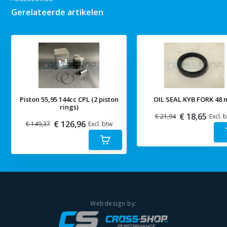
Gerelateerde artikelen
Piston 55,95 144cc CPL (2 piston
OIL SEAL KYB FORK 48
rings)
€ 18,65
€ 21,94
Excl. 
€ 126,96
€ 149,37
Excl. btw