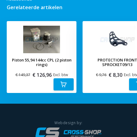
Gerelateerde artikelen
Piston 55,94 144cc CPL (2 piston
PROTECTION FRON
rings)
SPROCKET09/13
€ 126,96
€ 8,30
€ 149,37
Excl. btw
€ 9,76
Excl. bt