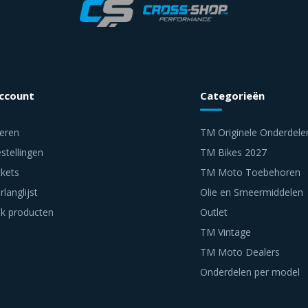
account
Categorieën
reren
TM Originele Onderdele
stellingen
TM Bikes 2027
ckets
TM Moto Toebehoren
rlanglijst
Olie en Smeermiddelen
jk producten
Outlet
TM Vintage
TM Moto Dealers
Onderdelen per model