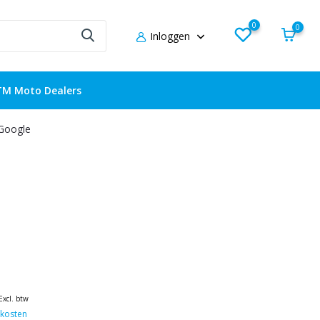
0
0
Inloggen
TM Moto Dealers
 Google
Excl. btw
kosten