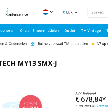
EUR
Klantenservice
behoren
Olie en Smeermiddelen
Outlet
TM Vintage
★
4,7 op
ren & Onderdelen
Ruime voorraad TM-onderdelen
ECH MY13 SMX-J
AVP
€ 798,64
€ 678,84*
€ 798,64
* Excl. btw Excl.
Verzend
€ 678,84