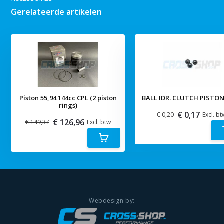
Gerelateerde artikelen
Piston 55,94 144cc CPL (2 piston
BALL IDR. CLUTCH PISTON
rings)
€ 0,17
€ 0,20
Excl. bt
€ 126,96
€ 149,37
Excl. btw