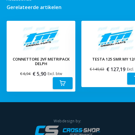
Gerelateerde artikelen
CONNETTORE 2VF METRIPACK
TESTA 125 SMR MY 12/
DELPH
€ 127,19
€ 149,63
Excl.
€ 5,90
€ 6,94
Excl. btw