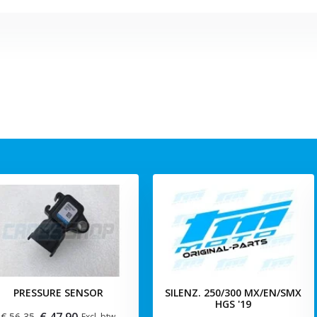
PRESSURE SENSOR
SILENZ. 250/300 MX/EN/SMX
HGS '19
€ 47,90
€ 56,35
Excl. btw