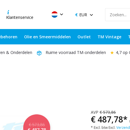
EUR
Klantenservice
behoren
Olie en Smeermiddelen
Outlet
TM Vintage
★
4,7 op
ren & Onderdelen
Ruime voorraad TM-onderdelen
AVP
€ 573,86
€ 487,78*
€ 573,86
* Excl. btw Excl.
Verzend
€ 487,78