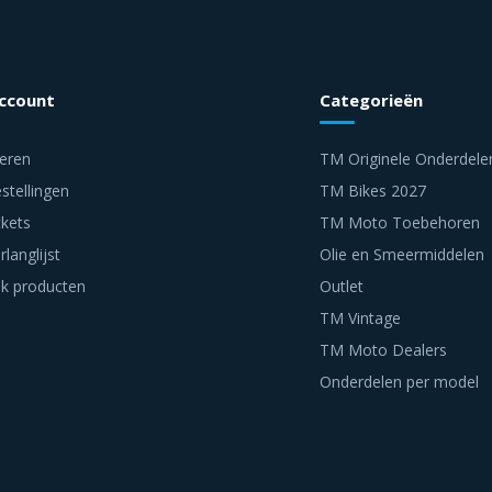
account
Categorieën
reren
TM Originele Onderdele
stellingen
TM Bikes 2027
ckets
TM Moto Toebehoren
rlanglijst
Olie en Smeermiddelen
jk producten
Outlet
TM Vintage
TM Moto Dealers
Onderdelen per model