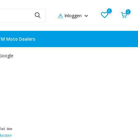
0
0
Inloggen
TM Moto Dealers
 Google
Excl. btw
kosten