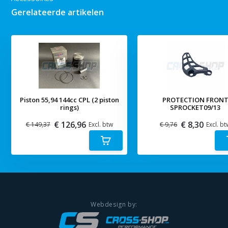
Gerelateerde artikelen
Piston 55,94 144cc CPL (2 piston
PROTECTION FRON
rings)
SPROCKET09/13
€ 126,96
€ 8,30
€ 149,37
Excl. btw
€ 9,76
Excl. bt