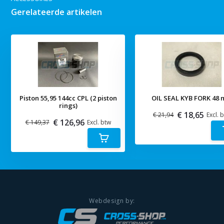
Gerelateerde artikelen
Piston 55,95 144cc CPL (2 piston
OIL SEAL KYB FORK 48
rings)
€ 18,65
€ 21,94
Excl. 
€ 126,96
€ 149,37
Excl. btw