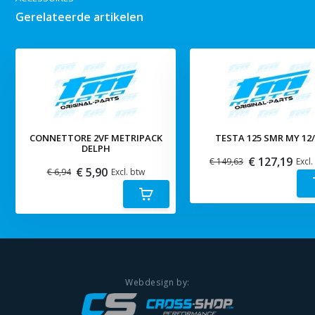
Gerelateerde artikelen
CONNETTORE 2VF METRIPACK
TESTA 125 SMR MY 12/
DELPH
€ 127,19
€ 149,63
Excl.
€ 5,90
€ 6,94
Excl. btw