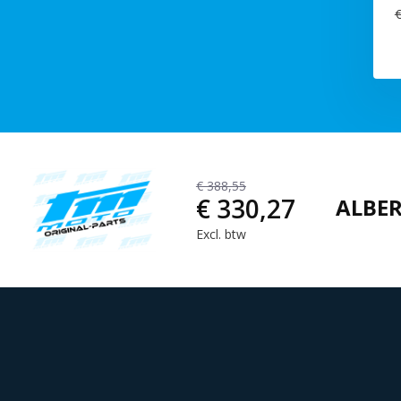
€
€ 388,55
€ 330,27
ALBER
Excl. btw