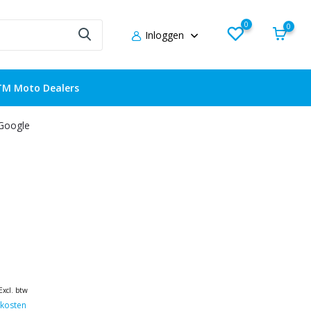
0
0
Inloggen
TM Moto Dealers
 Google
Excl. btw
kosten