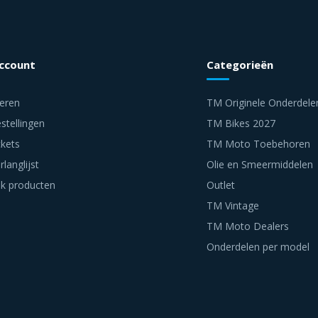
account
Categorieën
reren
TM Originele Onderdele
stellingen
TM Bikes 2027
ckets
TM Moto Toebehoren
rlanglijst
Olie en Smeermiddelen
jk producten
Outlet
TM Vintage
TM Moto Dealers
Onderdelen per model