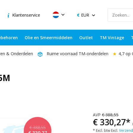
Klantenservice
EUR
behoren
Olie en Smeermiddelen
Outlet
TM Vintage
★
4,7 op
ren & Onderdelen
Ruime voorraad TM-onderdelen
 6M
AVP
€ 388,55
€ 330,27*
€ 388,55
* Excl. btw Excl.
Verzend
€ 330,27