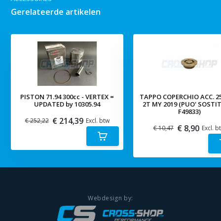
Gerelateerde artikelen
PISTON 71.94 300cc - VERTEX =
TAPPO COPERCHIO ACC. 2
UPDATED by 10305.94
2T MY 2019 (PUO' SOSTI
F49833)
€ 214,39
€ 252,22
Excl. btw
€ 8,90
€ 10,47
Excl. b