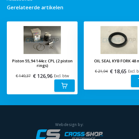
Gerelateerde artikelen
Piston 55,94 144cc CPL (2 piston
OIL SEAL KYB FORK 48
rings)
€ 18,65
€ 21,94
Excl. 
€ 126,96
€ 149,37
Excl. btw