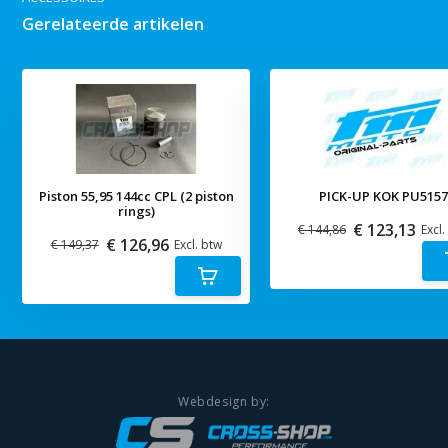
Gerelateerde artikelen
Piston 55,95 144cc CPL (2 piston
PICK-UP KOK PU515
rings)
€ 123,13
€ 144,86
Excl.
€ 126,96
€ 149,37
Excl. btw