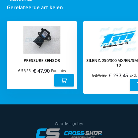
Gerelateerde artikelen
PRESSURE SENSOR
SILENZ. 250/300 MX/EN/S
'19
€ 47,90
€ 56,35
Excl. btw
€ 237,45
€ 279,35
Excl.