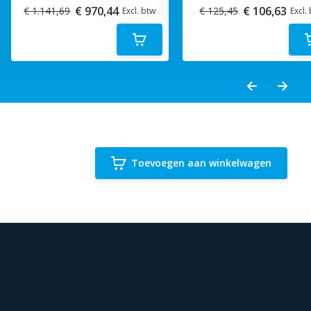
€ 970,44
€ 106,63
€ 1.141,69
€ 125,45
Excl. btw
Excl.
Toevoegen aan winkelwagen