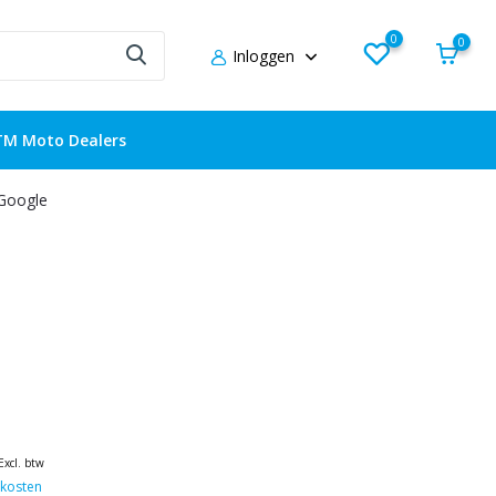
0
0
Inloggen
TM Moto Dealers
 Google
Excl. btw
kosten