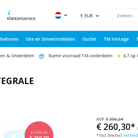
EUR
Klantenservice
behoren
Olie en Smeermiddelen
Outlet
TM Vintage
★
4,7 op
ren & Onderdelen
Ruime voorraad TM-onderdelen
TEGRALE
AVP
€ 306,24
€ 260,30*
€ 306,24
* Excl. btw Excl.
Verzend
€ 260,30