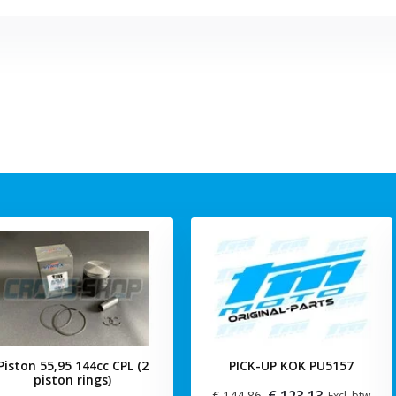
Piston 55,95 144cc CPL (2
PICK-UP KOK PU5157
piston rings)
€ 123,13
€ 144,86
Excl. btw