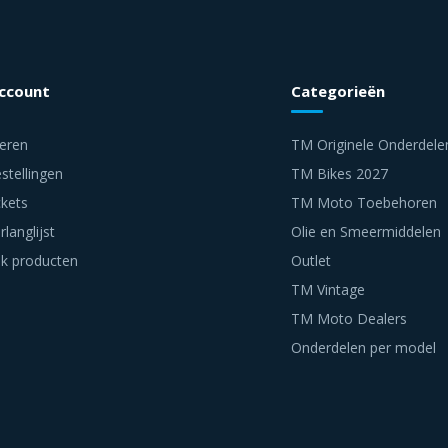
account
Categorieën
reren
TM Originele Onderdele
stellingen
TM Bikes 2027
ckets
TM Moto Toebehoren
rlanglijst
Olie en Smeermiddelen
jk producten
Outlet
TM Vintage
TM Moto Dealers
Onderdelen per model