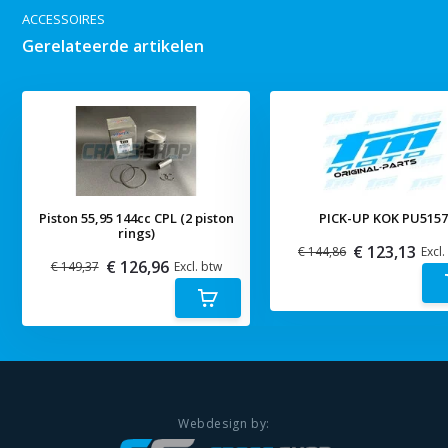
ACCESSOIRES
Gerelateerde artikelen
Piston 55,95 144cc CPL (2 piston
PICK-UP KOK PU515
rings)
€ 123,13
€ 144,86
Excl.
€ 126,96
€ 149,37
Excl. btw