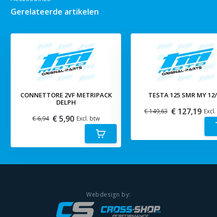
Gerelateerde artikelen
CONNETTORE 2VF METRIPACK
TESTA 125 SMR MY 12/
DELPH
€ 127,19
€ 149,63
Excl.
€ 5,90
€ 6,94
Excl. btw