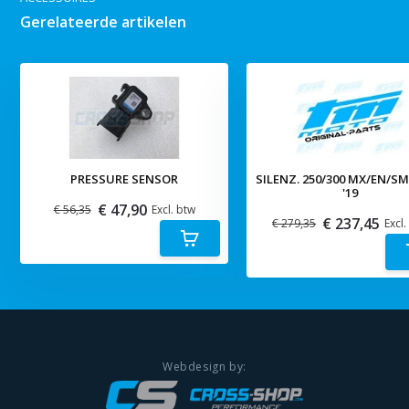
Gerelateerde artikelen
PRESSURE SENSOR
SILENZ. 250/300 MX/EN/S
'19
€ 47,90
€ 56,35
Excl. btw
€ 237,45
€ 279,35
Excl.