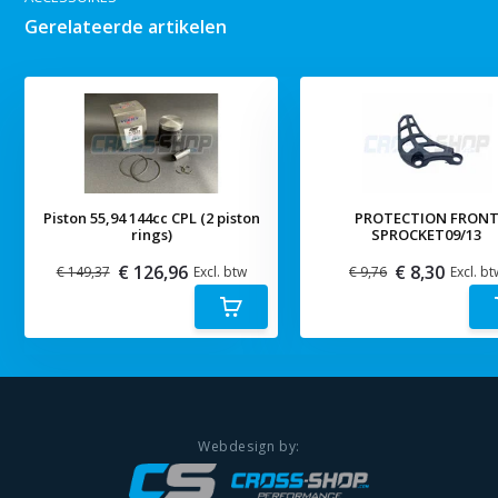
Gerelateerde artikelen
Piston 55,94 144cc CPL (2 piston
PROTECTION FRON
rings)
SPROCKET09/13
€ 126,96
€ 8,30
€ 149,37
Excl. btw
€ 9,76
Excl. bt