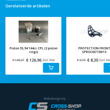
Gerelateerde artikelen
Piston 55,94 144cc CPL (2 piston
PROTECTION FRON
rings)
SPROCKET09/13
€ 126,96
€ 8,30
€ 149,37
Excl. btw
€ 9,76
Excl. bt