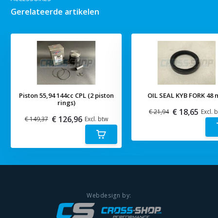
Gerelateerde artikelen
Piston 55,94 144cc CPL (2 piston
OIL SEAL KYB FORK 48
rings)
€ 18,65
€ 21,94
Excl. 
€ 126,96
€ 149,37
Excl. btw